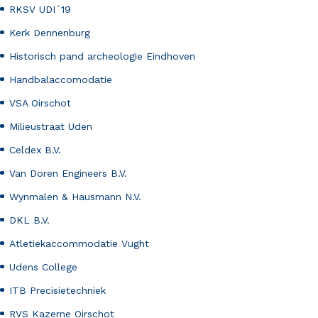
RKSV UDI´19
Kerk Dennenburg
Historisch pand archeologie Eindhoven
Handbalaccomodatie
VSA Oirschot
Milieustraat Uden
Celdex B.V.
Van Doren Engineers B.V.
Wynmalen & Hausmann N.V.
DKL B.V.
Atletiekaccommodatie Vught
Udens College
ITB Precisietechniek
RVS Kazerne Oirschot