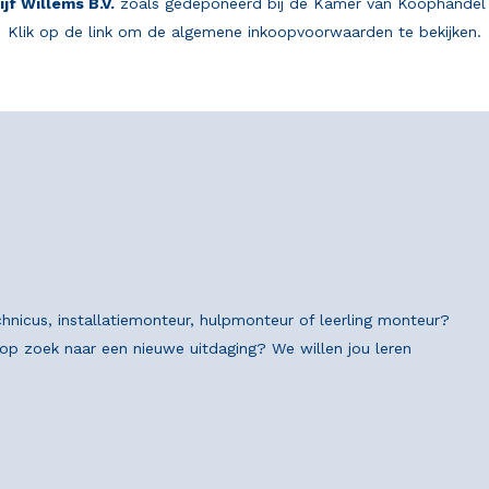
ijf Willems B.V.
zoals gedeponeerd bij de Kamer van Koophandel 
Klik op de link om de algemene inkoopvoorwaarden te bekijken.
chnicus, installatiemonteur, hulpmonteur of leerling monteur?
n op zoek naar een nieuwe uitdaging? We willen jou leren