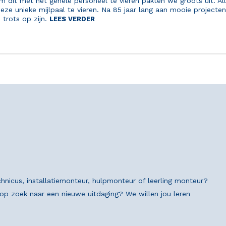
m dit met het gehele personeel te vieren pakten we groots uit. All
deze unieke mijlpaal te vieren. Na 85 jaar lang aan mooie project
trots op zijn.
LEES VERDER
chnicus, installatiemonteur, hulpmonteur of leerling monteur?
n op zoek naar een nieuwe uitdaging? We willen jou leren