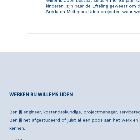
Willems Uden bestaat sinds 4 mei 85 jaar! O
kinderen, zijn naar de Efteling geweest om 
Breda en Mellepark Uden projecten waar we 
WERKEN BIJ WILLEMS UDEN
Ben jij engineer, kostendeskundige, projectmanager, servicete
Ben jij net afgestudeerd of juist al een poos aan het werk e
kennen.