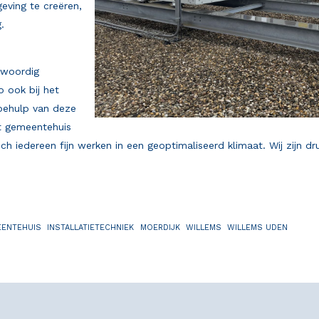
eving te creëren,
.
nwoordig
o ook bij het
behulp van deze
et gemeentehuis
och iedereen fijn werken in een geoptimaliseerd klimaat. Wij zijn 
!
ENTEHUIS
INSTALLATIETECHNIEK
MOERDIJK
WILLEMS
WILLEMS UDEN