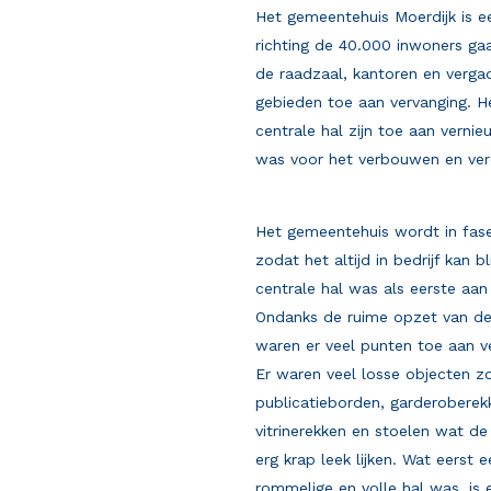
Het gemeentehuis Moerdijk is e
richting de 40.000 inwoners ga
de raadzaal, kantoren en vergad
gebieden toe aan vervanging. 
centrale hal zijn toe aan verni
was voor het verbouwen en ve
Het gemeentehuis wordt in fa
zodat het altijd in bedrijf kan bl
centrale hal was als eerste aan
Ondanks de ruime opzet van de
waren er veel punten toe aan ve
Er waren veel losse objecten z
publicatieborden, garderoberek
vitrinerekken en stoelen wat de
erg krap leek lijken. Wat eerst 
rommelige en volle hal was, is 