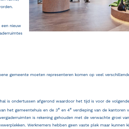
worden.
n een nieuw
gaderruimtes
oene gemeente moeten representeren komen op veel verschillende
hal is ondertussen afgerond waardoor het tijd is voor de volgend
e
e
van het gemeentehuis en de 3
en 4
verdieping van de kantoren 
ergaderruimten is rekening gehouden met de verwachte groei van 
exwerplekken. Werknemers hebben geen vaste plek maar kunnen kie