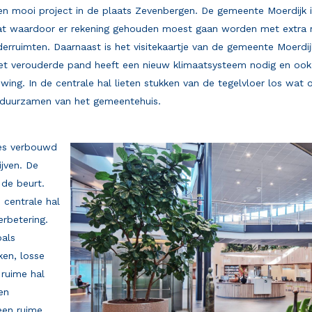
en mooi project in de plaats Zevenbergen. De gemeente Moerdijk 
at waardoor er rekening gehouden moest gaan worden met extra r
erruimten. Daarnaast is het visitekaartje van de gemeente Moerdi
Het verouderde pand heeft een nieuw klimaatsysteem nodig en ook
euwing. In de centrale hal lieten stukken van de tegelvloer los wat
rduurzamen van het gemeentehuis.
ses verbouwd
ijven. De
 de beurt.
 centrale hal
rbetering.
oals
ken, losse
 ruime hal
een
een ruime,